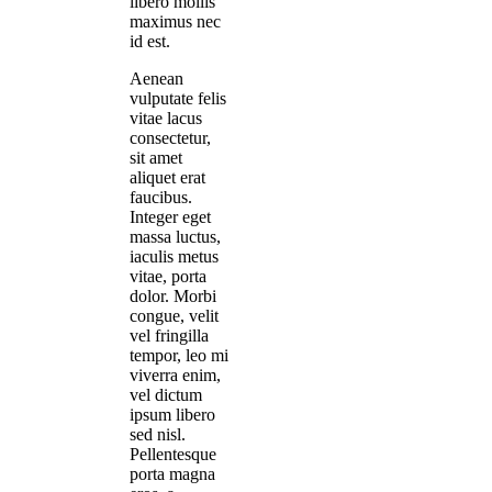
libero mollis
maximus nec
id est.
Aenean
vulputate felis
vitae lacus
consectetur,
sit amet
aliquet erat
faucibus.
Integer eget
massa luctus,
iaculis metus
vitae, porta
dolor. Morbi
congue, velit
vel fringilla
tempor, leo mi
viverra enim,
vel dictum
ipsum libero
sed nisl.
Pellentesque
porta magna