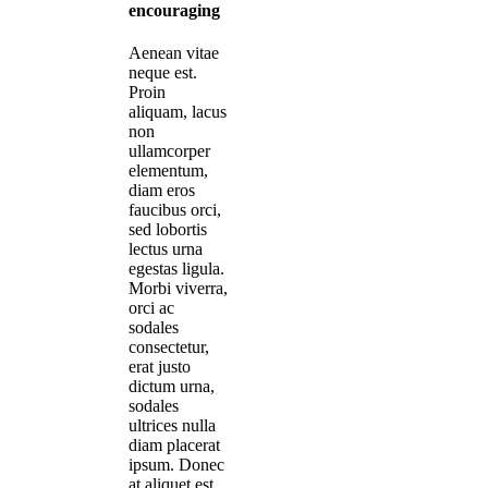
encouraging
Aenean vitae
neque est.
Proin
aliquam, lacus
non
ullamcorper
elementum,
diam eros
faucibus orci,
sed lobortis
lectus urna
egestas ligula.
Morbi viverra,
orci ac
sodales
consectetur,
erat justo
dictum urna,
sodales
ultrices nulla
diam placerat
ipsum. Donec
at aliquet est.