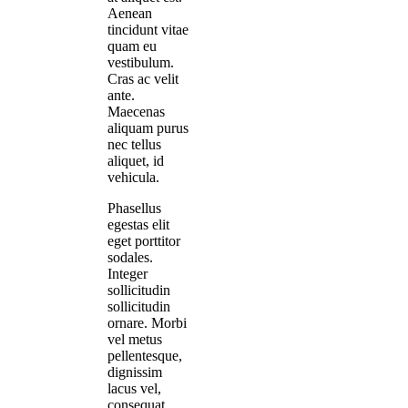
Aenean
tincidunt vitae
quam eu
vestibulum.
Cras ac velit
ante.
Maecenas
aliquam purus
nec tellus
aliquet, id
vehicula.
Phasellus
egestas elit
eget porttitor
sodales.
Integer
sollicitudin
sollicitudin
ornare. Morbi
vel metus
pellentesque,
dignissim
lacus vel,
consequat