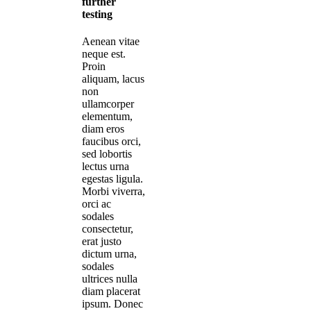
further
testing
Aenean vitae
neque est.
Proin
aliquam, lacus
non
ullamcorper
elementum,
diam eros
faucibus orci,
sed lobortis
lectus urna
egestas ligula.
Morbi viverra,
orci ac
sodales
consectetur,
erat justo
dictum urna,
sodales
ultrices nulla
diam placerat
ipsum. Donec