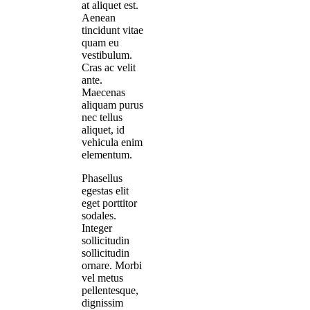
at aliquet est.
Aenean
tincidunt vitae
quam eu
vestibulum.
Cras ac velit
ante.
Maecenas
aliquam purus
nec tellus
aliquet, id
vehicula enim
elementum.
Phasellus
egestas elit
eget porttitor
sodales.
Integer
sollicitudin
sollicitudin
ornare. Morbi
vel metus
pellentesque,
dignissim