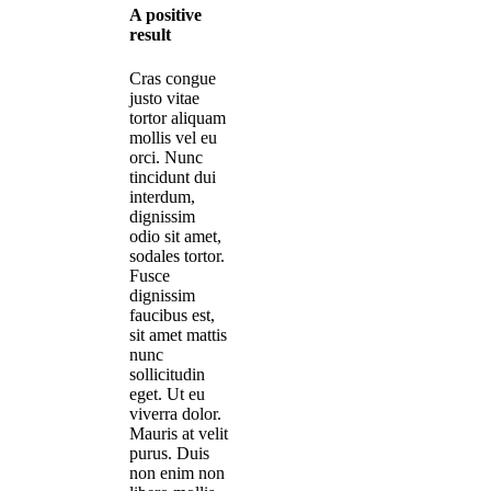
A positive
result
Cras congue
justo vitae
tortor aliquam
mollis vel eu
orci. Nunc
tincidunt dui
interdum,
dignissim
odio sit amet,
sodales tortor.
Fusce
dignissim
faucibus est,
sit amet mattis
nunc
sollicitudin
eget. Ut eu
viverra dolor.
Mauris at velit
purus. Duis
non enim non